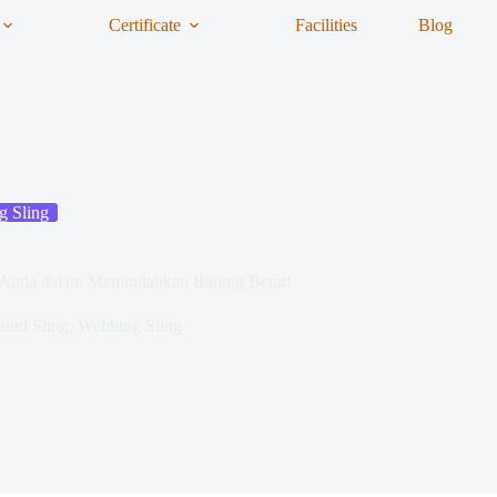
Certificate
Facilities
Blog
g Sling
 Anda dalam Memindahkan Barang Berat!
und Sling
,
Webbing Sling