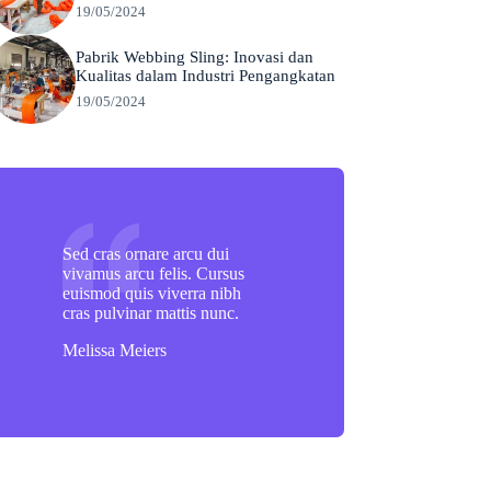
19/05/2024
Pabrik Webbing Sling: Inovasi dan
Kualitas dalam Industri Pengangkatan
19/05/2024
Sed cras ornare arcu dui
vivamus arcu felis. Cursus
euismod quis viverra nibh
cras pulvinar mattis nunc.
Melissa Meiers