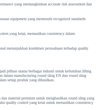
erformance yang memungkinkan accurate risk assessment dan
ggunaan equipment yang memenuhi recognized standards
ystem yang ketat, memastikan consistency dalam
ional menunjukkan komitmen perusahaan terhadap quality
adi pilihan utama berbagai industri untuk kebutuhan lifting
un dalam manufacturing round sling EN dan round sling
am setiap produk yang dihasilkan.
 dan material premium untuk menghasilkan round sling yang
ui quality control yang ketat untuk memastikan consistency