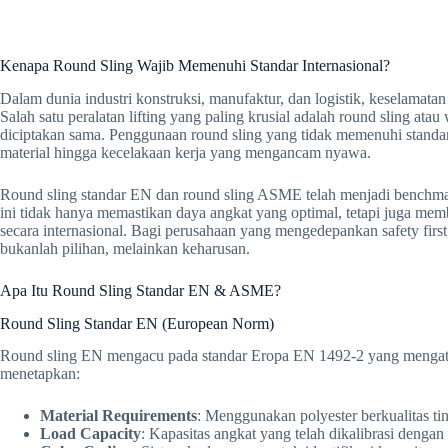
Kenapa Round Sling Wajib Memenuhi Standar Internasional?
Dalam dunia industri konstruksi, manufaktur, dan logistik, keselamatan 
Salah satu peralatan lifting yang paling krusial adalah round sling ata
diciptakan sama. Penggunaan round sling yang tidak memenuhi standar i
material hingga kecelakaan kerja yang mengancam nyawa.
Round sling standar EN dan round sling ASME telah menjadi benchmark 
ini tidak hanya memastikan daya angkat yang optimal, tetapi juga mem
secara internasional. Bagi perusahaan yang mengedepankan safety first, 
bukanlah pilihan, melainkan keharusan.
Apa Itu Round Sling Standar EN & ASME?
Round Sling Standar EN (European Norm)
Round sling EN mengacu pada standar Eropa EN 1492-2 yang mengatur sp
menetapkan:
Material Requirements
: Menggunakan polyester berkualitas t
Load Capacity
: Kapasitas angkat yang telah dikalibrasi dengan 