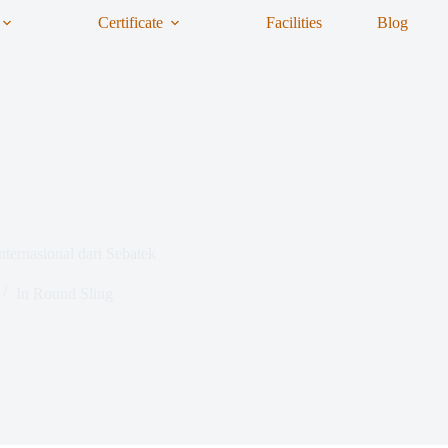
Certificate
Facilities
Blog
ernasional dari Sebatek
In
Round Sling