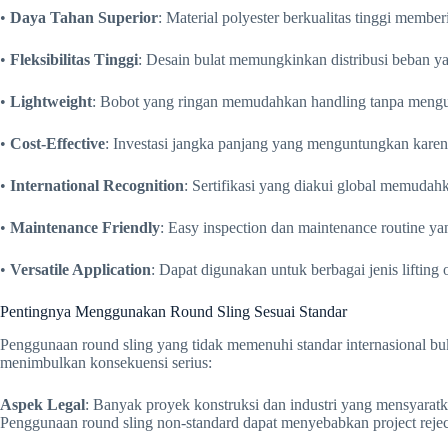
•
Daya Tahan Superior
: Material polyester berkualitas tinggi membe
•
Fleksibilitas Tinggi
: Desain bulat memungkinkan distribusi beban ya
•
Lightweight
: Bobot yang ringan memudahkan handling tanpa mengur
•
Cost-Effective
: Investasi jangka panjang yang menguntungkan karena d
•
International Recognition
: Sertifikasi yang diakui global memudah
•
Maintenance Friendly
: Easy inspection dan maintenance routine ya
•
Versatile Application
: Dapat digunakan untuk berbagai jenis lifting
Pentingnya Menggunakan Round Sling Sesuai Standar
Penggunaan round sling yang tidak memenuhi standar internasional buk
menimbulkan konsekuensi serius:
Aspek Legal
: Banyak proyek konstruksi dan industri yang mensyaratk
Penggunaan round sling non-standard dapat menyebabkan project rejectio