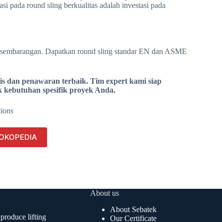
asi pada round sling berkualitas adalah investasi pada
k sembarangan. Dapatkan round sling standar EN dan ASME
is dan penawaran terbaik. Tim expert kami siap
k kebutuhan spesifik proyek Anda.
tions
 TOKOPEDIA
About us
About Sebatek
produce lifting
Our Certificate