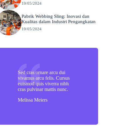
19/05/2024
Pabrik Webbing Sling: Inovasi dan
Kualitas dalam Industri Pengangkatan
19/05/2024
Sed cras ornare arcu dui
vivamus arcu felis. Cursus
euismod quis viverra nibh
cras pulvinar mattis nunc.
Melissa Meiers