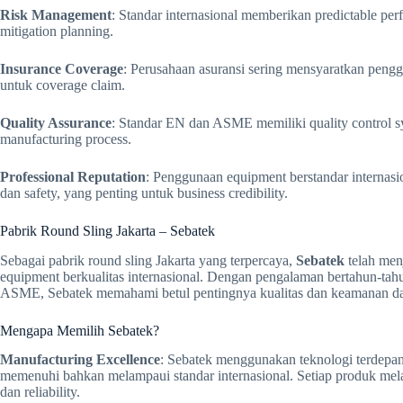
Risk Management
: Standar internasional memberikan predictable p
mitigation planning.
Insurance Coverage
: Perusahaan asuransi sering mensyaratkan pen
untuk coverage claim.
Quality Assurance
: Standar EN dan ASME memiliki quality control s
manufacturing process.
Professional Reputation
: Penggunaan equipment berstandar internas
dan safety, yang penting untuk business credibility.
Pabrik Round Sling Jakarta – Sebatek
Sebagai pabrik round sling Jakarta yang terpercaya,
Sebatek
telah menj
equipment berkualitas internasional. Dengan pengalaman bertahun-tah
ASME, Sebatek memahami betul pentingnya kualitas dan keamanan dal
Mengapa Memilih Sebatek?
Manufacturing Excellence
: Sebatek menggunakan teknologi terdepan
memenuhi bahkan melampaui standar internasional. Setiap produk melal
dan reliability.