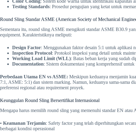
Color Coding
: Sistem kode warna untuk identifikasi kapasitas
Testing Standards
: Prosedur pengujian yang ketat untuk memast
Round Sling Standar ASME (American Society of Mechanical Enginee
Sementara itu, round sling ASME mengikuti standar ASME B30.9 yang
equipment. Karakteristiknya meliputi:
Design Factor
: Menggunakan faktor desain 5:1 untuk aplikasi 
Inspection Protocol
: Protokol inspeksi yang detail untuk maint
Working Load Limit (WLL)
: Batas beban kerja yang sudah 
Documentation
: Sistem dokumentasi yang komprehensif untuk t
Perbedaan Utama EN vs ASME:
Meskipun keduanya menjamin kualita
7:1, ASME: 5:1) dan sistem marking. Namun, keduanya sama-sama diaku
preferensi regional atau requirement proyek.
Keunggulan Round Sling Bersertifikat Internasional
Mengapa harus memilih round sling yang memenuhi standar EN atau
•
Keamanan Terjamin
: Safety factor yang telah diperhitungkan se
berbagai kondisi operasional