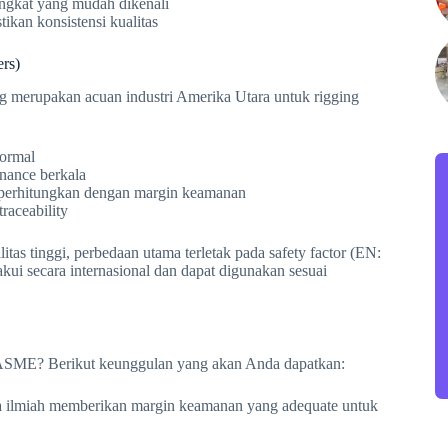
 angkat yang mudah dikenali
ikan konsistensi kualitas
rs)
 merupakan acuan industri Amerika Utara untuk rigging
normal
enance berkala
diperhitungkan dengan margin keamanan
raceability
s tinggi, perbedaan utama terletak pada safety factor (EN:
i secara internasional dan dapat digunakan sesuai
 ASME? Berikut keunggulan yang akan Anda dapatkan:
cara ilmiah memberikan margin keamanan yang adequate untuk