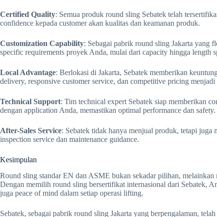
Certified Quality
: Semua produk round sling Sebatek telah tersertif
confidence kepada customer akan kualitas dan keamanan produk.
Customization Capability
: Sebagai pabrik round sling Jakarta yang f
specific requirements proyek Anda, mulai dari capacity hingga length sp
Local Advantage
: Berlokasi di Jakarta, Sebatek memberikan keuntung
delivery, responsive customer service, dan competitive pricing menjadi 
Technical Support
: Tim technical expert Sebatek siap memberikan con
dengan application Anda, memastikan optimal performance dan safety.
After-Sales Service
: Sebatek tidak hanya menjual produk, tetapi juga
inspection service dan maintenance guidance.
Kesimpulan
Round sling standar EN dan ASME bukan sekadar pilihan, melainkan nec
Dengan memilih round sling bersertifikat internasional dari Sebatek, A
juga peace of mind dalam setiap operasi lifting.
Sebatek, sebagai pabrik round sling Jakarta yang berpengalaman, te