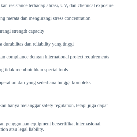
rikan resistance terhadap abrasi, UV, dan chemical exposure
ng merata dan mengurangi stress concentration
angi strength capacity
urabilitas dan reliability yang tinggi
kan compliance dengan international project requirements
ng tidak membutuhkan special tools
 operation dari yang sederhana hingga kompleks
an hanya melanggar safety regulation, tetapi juga dapat
an penggunaan equipment bersertifikat internasional.
n atau legal liability.