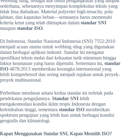
Webbing sling, sebagai alat bantu pengangkatan yang tampak
sederhana, sebenarnya menyimpan kompleksitas teknis yang
tidak bisa diabaikan. Material polyester high-tenacity, pola
jahitan, dan kapasitas beban—semuanya harus memenuhi
kriteria ketat yang telah ditetapkan dalam
standar SNI
maupun
standar ISO
.
Di Indonesia, Standar Nasional Indonesia (SNI) 7552:2010
menjadi acuan utama untuk webbing sling yang digunakan
dalam berbagai aplikasi industri. Standar ini mengatur
spesifikasi teknis mulai dari kekuatan tarik minimum hingga
faktor keamanan yang harus dipenuhi. Sementara itu,
standar
ISO
4878:2013 memberikan kerangka internasional yang
lebih komprehensif dan sering menjadi rujukan untuk proyek-
proyek multinasional.
Perbedaan mendasar antara kedua standar ini terletak pada
pendekatan pengujiannya.
Standar SNI
lebih
mengakomodasi kondisi iklim tropis Indonesia dengan
kelembaban tinggi, sementara
standar ISO
memberikan
spektrum pengujian yang lebih luas untuk berbagai kondisi
geografis dan klimatologi.
Kapan Menggunakan Standar SNI, Kapan Memilih ISO?