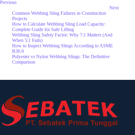
Previous
Next
Common Webbing Sling Failures in Construction
Projects
How to Calculate Webbing Sling Load Capacity:
Complete Guide for Safe Lifting
Webbing Sling Safety Factor: Why 7:1 Matters (And
When 5:1 Fails)
How to Inspect Webbing Slings According to ASME
B30.9
Polyester vs Nylon Webbing Slings: The Definitive
Comparison